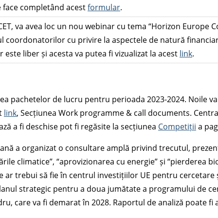
te face completând acest
formular
.
30 CET, va avea loc un nou webinar cu tema “Horizon Europe
l coordonatorilor cu privire la aspectele de natură financiar
ste liber și acesta va putea fi vizualizat la acest
link
.
a pachetelor de lucru pentru perioada 2023-2024. Noile va
st
link
, Secțiunea Work programme & call documents. Centrali
ă a fi deschise pot fi regăsite la secțiunea
Competiții
a pag
ană a organizat o consultare amplă privind trecutul, prezent
ile climatice”, “aprovizionarea cu energie” și “pierderea biod
ar trebui să fie în centrul investițiilor UE pentru cercetare ș
n planul strategic pentru a doua jumătate a programului de 
u, care va fi demarat în 2028. Raportul de analiză poate fi 