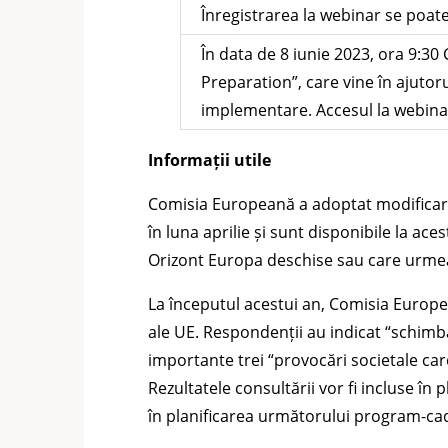
Înregistrarea la webinar se poa
În data de 8 iunie 2023, ora 9:
Preparation”, care vine în ajutoru
implementare. Accesul la webinar e
Informații utile
Comisia Europeană a adoptat modificare
în luna aprilie și sunt disponibile la ace
Orizont Europa deschise sau care urmeaz
La începutul acestui an, Comisia Europe
ale UE. Respondenții au indicat “schimbăr
importante trei “provocări societale care 
Rezultatele consultării vor fi incluse î
în planificarea următorului program-cadr