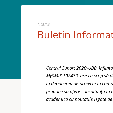
Noutăți
Buletin Informa
Centrul Suport 2020-UBB, înființa
MySMIS 108473, are ca scop să dev
în depunerea de proiecte în compe
propune să ofere consultanță în c
academică cu noutățile legate de