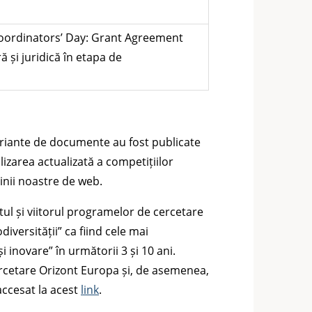
 Coordinators’ Day: Grant Agreement
ă și juridică în etapa de
riante de documente au fost publicate
zarea actualizată a competițiilor
inii noastre de web.
ul și viitorul programelor de cercetare
iversității” ca fiind cele mai
i inovare” în următorii 3 și 10 ani.
cercetare Orizont Europa și, de asemenea,
accesat la acest
link
.