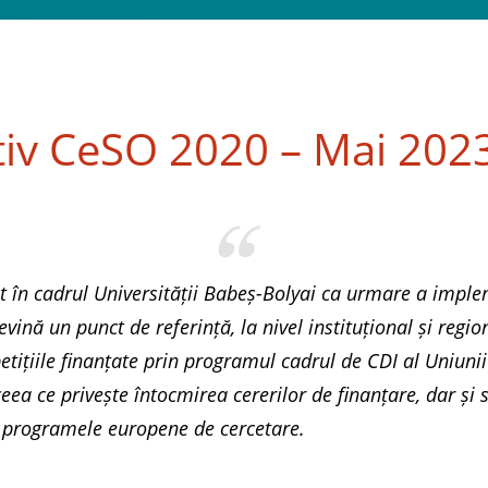
tiv CeSO 2020 – Mai 202
t în cadrul Universității Babeș-Bolyai ca urmare a imple
ină un punct de referință, la nivel instituțional și regio
tițiile finanțate prin programul cadrul de CDI al Uniunii
eea ce privește întocmirea cererilor de finanțare, dar și 
 programele europene de cercetare.