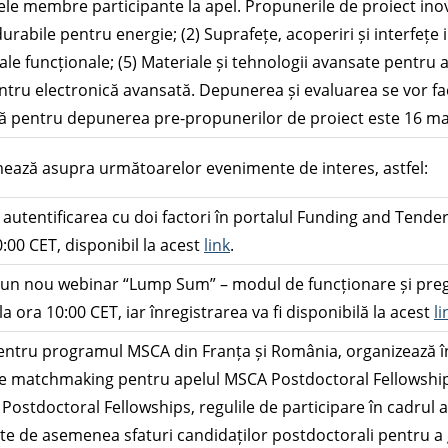
atele membre participante la apel. Propunerile de proiect in
urabile pentru energie; (2) Suprafețe, acoperiri și interfețe
le funcționale; (5) Materiale și tehnologii avansate pentru ap
ntru electronică avansată. Depunerea și evaluarea se vor fa
tă pentru depunerea pre-propunerilor de proiect este 16 mai
ează asupra următoarelor evenimente de interes, astfel:
ru autentificarea cu doi factori în portalul Funding and Ten
:00 CET, disponibil la acest
link
.
un nou webinar “Lump Sum” – modul de funcționare și preg
la ora 10:00 CET, iar înregistrarea va fi disponibilă la acest
li
entru programul MSCA din Franța și România, organizează în
 de matchmaking pentru apelul MSCA Postdoctoral Fellowship
ostdoctoral Fellowships, regulile de participare în cadrul a
te de asemenea sfaturi candidaților postdoctorali pentru a g