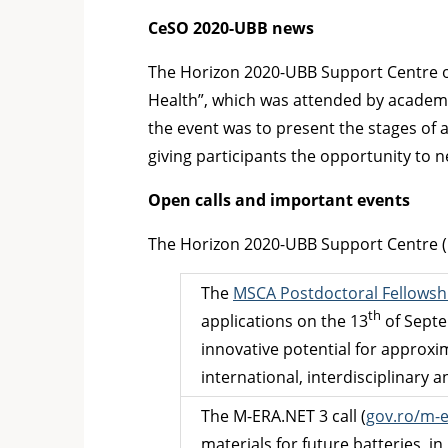
CeSO 2020-UBB news
The Horizon 2020-UBB Support Centre 
Health”, which was attended by academic
the event was to present the stages of a
giving participants the opportunity to ne
Open calls and important events
The Horizon 2020-UBB Support Centre (C
The
MSCA Postdoctoral Fellowsh
th
applications on the 13
of Septe
innovative potential for approxi
international, interdisciplinary a
The M-ERA.NET 3 call (
gov.ro/m-e
materials for future batteries, i