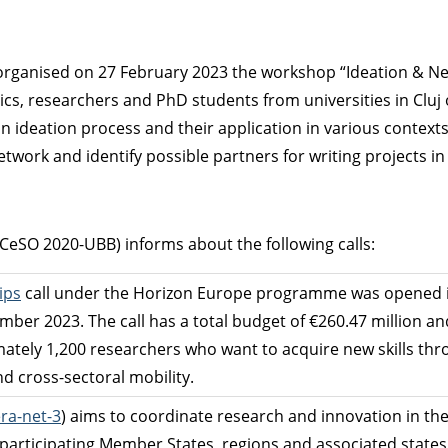
organised on 27 February 2023 the workshop “Ideation & N
s, researchers and PhD students from universities in Cluj 
n ideation process and their application in various contexts
twork and identify possible partners for writing projects in 
eSO 2020-UBB) informs about the following calls:
ips
call under the Horizon Europe programme was opened in 
mber 2023. The call has a total budget of €260.47 million a
mately 1,200 researchers who want to acquire new skills th
nd cross-sectoral mobility.
ra-net-3
) aims to coordinate research and innovation in the 
n participating Member States, regions and associated states.