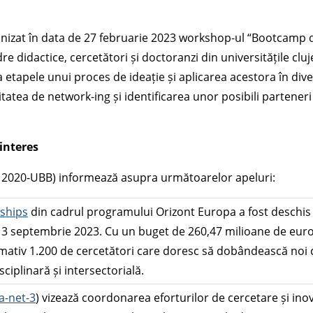
nizat în data de 27 februarie 2023 workshop-ul “Bootcamp d
dre didactice, cercetători și doctoranzi din universitățile c
 etapele unui proces de ideație și aplicarea acestora în di
itatea de network-ing și identificarea unor posibili partener
interes
 2020-UBB) informează asupra următoarelor apeluri:
ships
din cadrul programului Orizont Europa a fost deschis î
13 septembrie 2023. Cu un buget de 260,47 milioane de euro,
imativ 1.200 de cercetători care doresc să dobândească noi
sciplinară și intersectorială.
a-net-3
) vizează coordonarea eforturilor de cercetare și inov